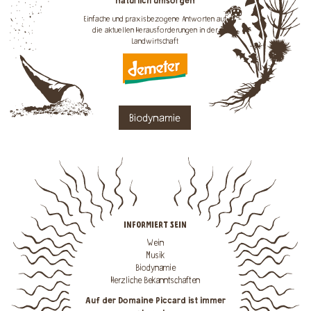
natürlich umsorgen
Einfache und praxisbezogene Antworten auf
die aktuellen Herausforderungen in der
Landwirtschaft
Biodynamie
INFORMIERT SEIN
Wein
Musik
Biodynamie
Herzliche Bekanntschaften
Auf der Domaine Piccard ist immer