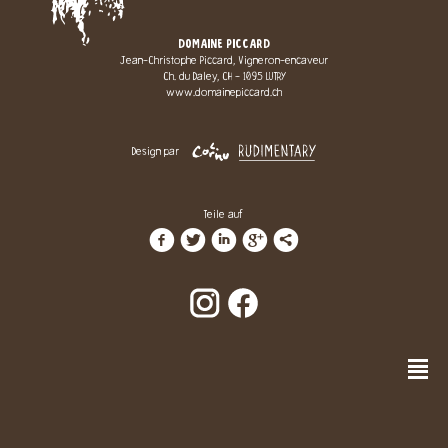
DOMAINE PICCARD
Jean-Christophe Piccard, Vigneron-encaveur
Ch. du Daley, CH - 1095 LUTRY
www.domainepiccard.ch
Design par
Teile auf
f
t
i
g
l
n