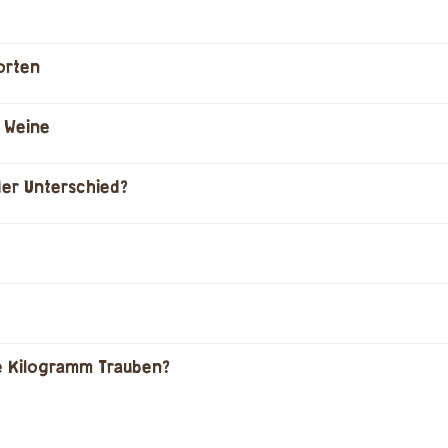
orten
 Weine
der Unterschied?
le Kilogramm Trauben?