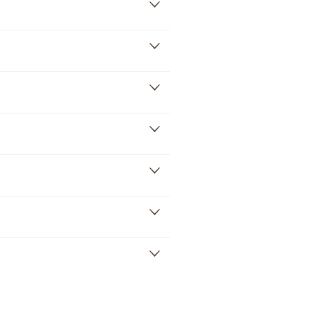
]
]
]
]
]
]
]