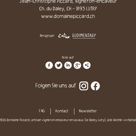
Jean-Christophe Piccard, Vigneron-encaveur
Ch. du Daley, CH - 1095 LUTRY
www.domainepiccard.ch
Design par
Teile auf
f
t
i
g
l
Folgen Sie uns auf
FAQ
Kontact
Newsletter
26 Domaine Piccard, artisan vigneron encaveur en Lavaux (Le Daley, Lutry), alle Rechte vorbeha