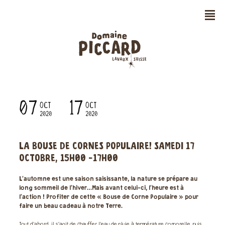
n
07
17
OCT
OCT
2020
2020
LA BOUSE DE CORNES POPULAIRE! SAMEDI 17
OCTOBRE, 15H00 -17H00
L’automne est une saison saisissante, la nature se prépare au
long sommeil de l’hiver…Mais avant celui-ci, l’heure est à
l’action ! Profiter de cette « Bouse de Corne Populaire » pour
faire un beau cadeau à notre Terre.
Tout d’abord, il s’agit de chauffer l’eau de pluie à température corporelle, puis