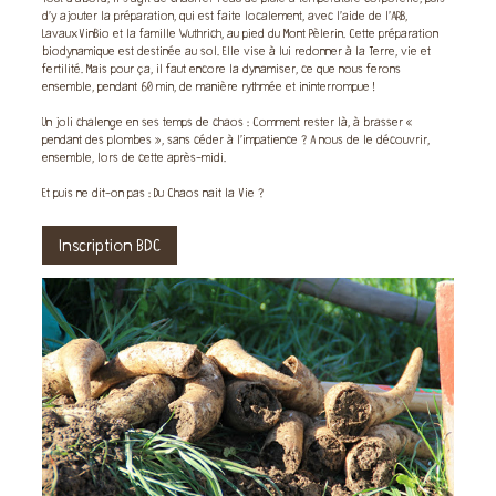
d’y ajouter la préparation, qui est faite localement, avec l’aide de l’ARB,
LavauxVinBio et la famille Wuthrich, au pied du Mont Pèlerin. Cette préparation
biodynamique est destinée au sol. Elle vise à lui redonner à la Terre, vie et
fertilité. Mais pour ça, il faut encore la dynamiser, ce que nous ferons
ensemble, pendant 60 min, de manière rythmée et ininterrompue !
Un joli chalenge en ses temps de chaos : Comment rester là, à brasser «
pendant des plombes », sans céder à l’impatience ? A nous de le découvrir,
ensemble, lors de cette après-midi.
Et puis ne dit-on pas : Du Chaos nait la Vie ?
Inscription BDC