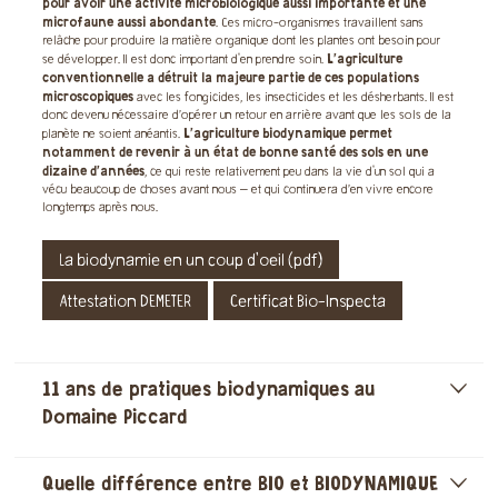
pour avoir une activité microbiologique aussi importante et une
microfaune aussi abondante
. Ces micro-organismes travaillent sans
relâche pour produire la matière organique dont les plantes ont besoin pour
L'agriculture
se développer. Il est donc important d'en prendre soin.
conventionnelle a détruit la majeure partie de ces populations
microscopiques
avec les fongicides, les insecticides et les désherbants. Il est
donc devenu nécessaire d’opérer un retour en arrière avant que les sols de la
L'agriculture biodynamique permet
planète ne soient anéantis.
notamment de revenir à un état de bonne santé des sols en une
dizaine d'années
, ce qui reste relativement peu dans la vie d'un sol qui a
vécu beaucoup de choses avant nous – et qui continuera d’en vivre encore
longtemps après nous.
La biodynamie en un coup d'oeil (pdf)
Attestation DEMETER
Certificat Bio-Inspecta
11 ans de pratiques biodynamiques au
]
Domaine Piccard
Quelle différence entre BIO et BIODYNAMIQUE
]