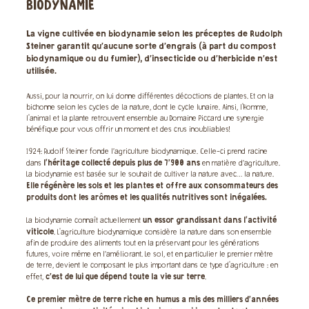
BIODYNAMIE
La vigne cultivée en biodynamie selon les préceptes de Rudolph
Steiner garantit qu'aucune sorte d'engrais (à part du compost
biodynamique ou du fumier), d'insecticide ou d'herbicide n'est
utilisée.
Aussi, pour la nourrir, on lui donne différentes décoctions de plantes. Et on la
bichonne selon les cycles de la nature, dont le cycle lunaire. Ainsi, l'Homme,
l'animal et la plante retrouvent ensemble au Domaine Piccard une synergie
bénéfique pour vous offrir un moment et des crus inoubliables!
1924: Rudolf Steiner fonde l’agriculture biodynamique. Celle-ci prend racine
l’héritage collecté depuis plus de 7'900 ans
dans
en matière d’agriculture.
La biodynamie est basée sur le souhait de cultiver la nature avec… la nature.
Elle régénère les sols et les plantes et offre aux consommateurs des
produits dont les arômes et les qualités nutritives sont inégalées.
un essor grandissant dans l’activité
La biodynamie connaît actuellement
viticole
. L'agriculture biodynamique considère la nature dans son ensemble
afin de produire des aliments tout en la préservant pour les générations
futures, voire même en l’améliorant. Le sol, et en particulier le premier mètre
de terre, devient le composant le plus important dans ce type d'agriculture : en
c'est de lui que dépend toute la vie sur terre
effet,
.
Ce premier mètre de terre riche en humus a mis des milliers d'années