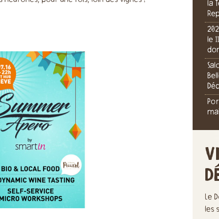
s neurones, pour une fois, loin des vignes !
la 
Rep
202
le 
dom
Sal
Bel
Dé
Por
mai
V
D
Le D
les