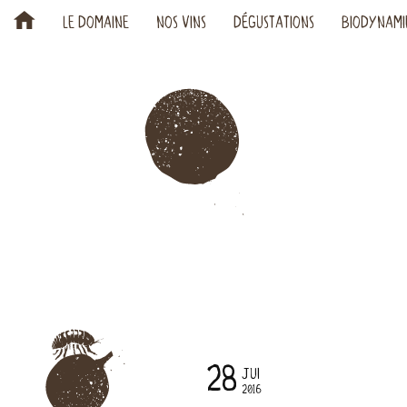
H
LE DOMAINE
NOS VINS
DÉGUSTATIONS
BIODYNAMI
28
JUI
2016