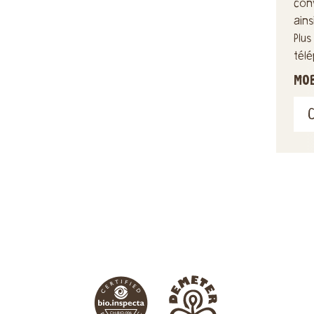
con
ain
Plu
tél
MO