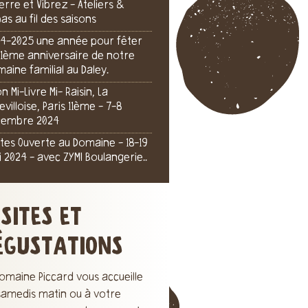
Terre et Vibrez - Ateliers &
as au fil des saisons
4-2025 une année pour fêter
111ème anniversaire de notre
aine familial au Daley.
on Mi-Livre Mi- Raisin, La
levilloise, Paris 11ème - 7-8
cembre 2024
tes Ouverte au Domaine - 18-19
 2024 - avec ZYMI Boulangerie..
ISITES ET
ÉGUSTATIONS
omaine Piccard vous accueille
 samedis matin ou à votre