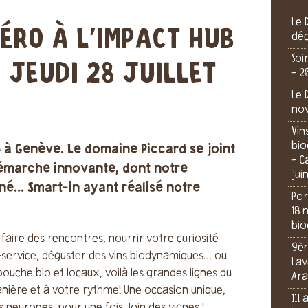
Le 
ÉRO À L'IMPACT HUB
dé
Soi
- JEUDI 28 JUILLET
- 2
Le 
no
Vin
bio
 à Genève. Le domaine Piccard se joint
- C
démarche innovante, dont notre
jui
é... Smart-in ayant réalisé notre
Por
18 
bio
faire des rencontres, nourrir votre curiosité
9èm
f-service, déguster des vins biodynamiques… ou
Lav
uche bio et locaux, voilà les grandes lignes du
Ara
ière et à votre rythme! Une occasion unique,
111