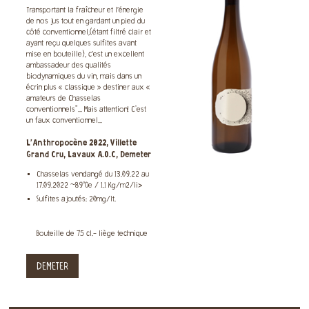
Transportant la fraîcheur et l’énergie
de nos jus tout en gardant un pied du
côté conventionnel,(étant filtré clair et
ayant reçu quelques sulfites avant
mise en bouteille), c’est un excellent
ambassadeur des qualités
biodynamiques du vin, mais dans un
écrin plus « classique » destiner aux «
amateurs de Chasselas
conventionnels"... Mais attention! C'est
un faux conventionnel...
L'Anthropocène 2022, Villette
Grand Cru, Lavaux A.O.C, Demeter
Chasselas vendangé du 13.09.22 au
17.09.2022 ~89°Oe / 1.1 Kg/m2/li>
Sulfites ajoutés: 20mg/lt.
Bouteille de 75 cl.- liège technique
DEMETER