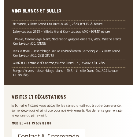
VINS BLANCS ET BULLES
Marsanne, Villette Grand Cru, Lavaux A.O.C, 2023, DEMETER & Nature
Daley-Lavaux 2023 - Villette Grand Cru - Lavaux A.O.C - DEMETER nature
TAM-TAM, Assemblage blanc, Macération grappes entières, 2022, Villette Grand
Cru, Lavaux AOC, DEMETER
Less is More - Assemblage Nature en Macération Carbonique - Villette Grand
Cru, Lavaux A.O.C. 2021 DEMETER
ALUNISENCE Fantaisie d'Automne,Villette Grand Cru, Lavaux A.O.C 2015
Songe d'hivers - Assemblage blanc - 2016 - Villette Grand Cru, A.O.C Lavaux,
CH-Bio-006
VISITES ET DÉGUSTATIONS
Le Domaine Piccard vous accueille les samedis matin ou à votre convenance,
sur rendez-vous et ainsi que pour nos évènements. Plus de renseignement par
téléphone ou par e-mail.
MOBILE
+41 79 697 81 84