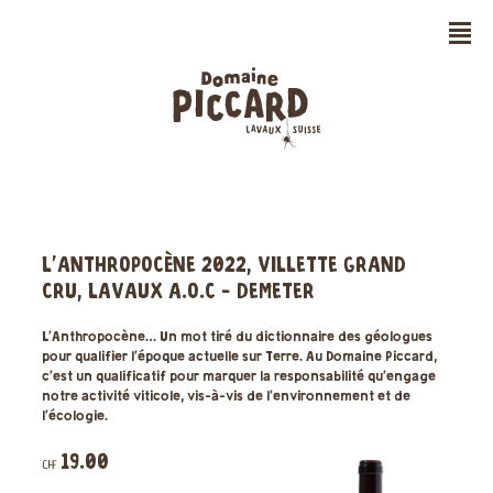
n
L’ANTHROPOCÈNE 2022, VILLETTE GRAND
CRU, LAVAUX A.O.C - DEMETER
L’Anthropocène… Un mot tiré du dictionnaire des géologues
pour qualifier l’époque actuelle sur Terre. Au Domaine Piccard,
c’est un qualificatif pour marquer la responsabilité qu’engage
notre activité viticole, vis-à-vis de l’environnement et de
l’écologie.
19.00
CHF