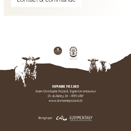
Contact & Commande
DOMAINE PICCARD
Jean-Christophe Piccard, Vigneron-encaveur
Ch. du Daley, CH - 1095 LUTRY
www.domainepiccard.ch
Design par