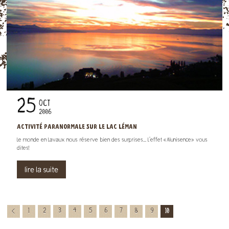
25
OCT
2006
ACTIVITÉ PARANORMALE SUR LE LAC LÉMAN
Le monde en Lavaux nous réserve bien des surprises... L'effet «Alunisence» vous
dites!
lire la suite
1
2
3
4
5
6
7
8
9
10
<