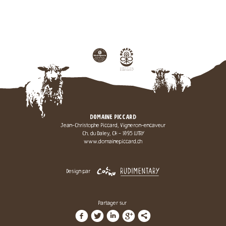
DOMAINE PICCARD
Jean-Christophe Piccard, Vigneron-encaveur
Ch. du Daley, CH - 1095 LUTRY
www.domainepiccard.ch
Design par
Partager sur
f
t
i
g
l